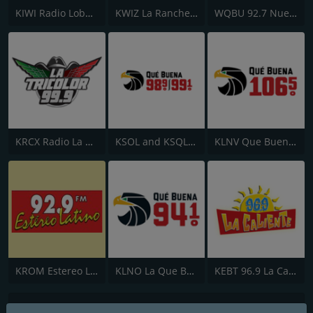
KIWI Radio Lobo 102.9 FM
KWIZ La Ranchera 96.7
WQBU 92.7 Nueva York
KRCX Radio La Tricolor 99.9 FM
KSOL and KSQL 98.9 and 99.1 FM San Francisco
KLNV Que Buena 106.5 FM
KROM Estereo Latino 92.9 FM
KLNO La Que Buena 94.1
KEBT 96.9 La Caliente FM