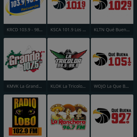
KRCD 103.9 - 98.3 Recuerdo
KSCA 101.9 Los Angeles FM
KLTN Qué Buena 102.9 FM
KMVK La Grande 107.5 FM
KLOK La Tricolor 99.5 FM
WOJO La Que Buena 105.1