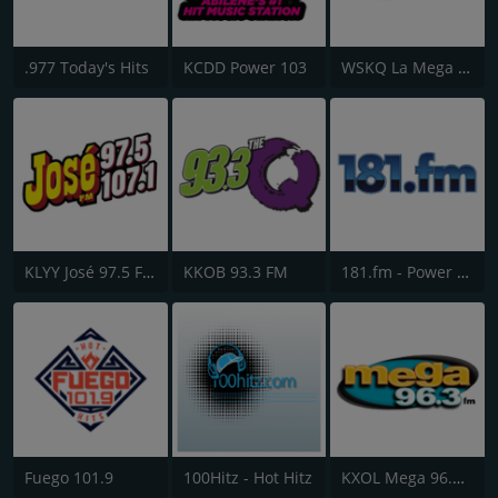
.977 Today's Hits
KCDD Power 103
WSKQ La Mega 97.9 FM
KLYY José 97.5 FM
KKOB 93.3 FM
181.fm - Power 181 (Top 40)
Fuego 101.9
100Hitz - Hot Hitz
KXOL Mega 96.3 FM