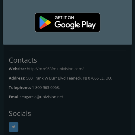
Programs and Announcers
La Gozadera - Con Brea Frank & Shino Aguakate, El Jangueo - Con
Jackie Guerrido, La Zona con DJ Lobo, Damaris Diaz, Kelia Tejada
Frequencies FM
New York
: 96.3 FM
Contacts
Website:
http://m.x963fm.univision.com/
Address:
500 Frank W Burr Blvd Teaneck, NJ 07666 EE. UU.
Telephone:
1-800-963-0963.
Email:
eagarcia@univision.net
Socials