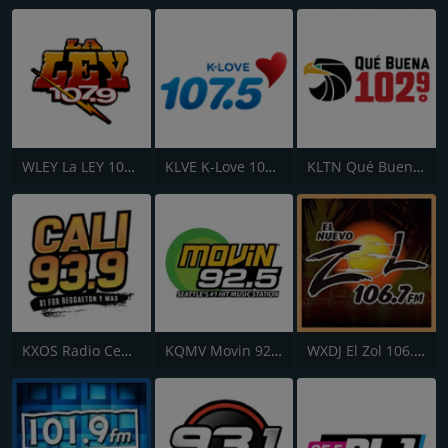
WLEY La LEY 107.9
KLVE K-Love 107.5 FM
KLTN Qué Buena 102.9 FM
KXOS Radio Centro 93.9 FM
KQMV Movin 92.5 FM
WXDJ El Zol 106.7 FM