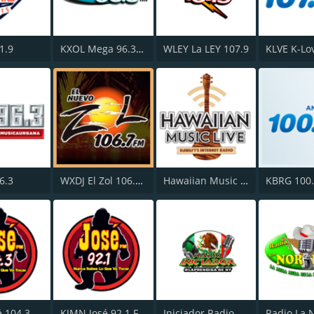
1.9
KXOL Mega 96.3 FM
WLEY La LEY 107.9
6.3
WXDJ El Zol 106.7 FM
Hawaiian Music Live
KBRG 100
KXSE José 104.3 FM
KJMN José 92.1 FM
Iniciador Radio
Radio La 