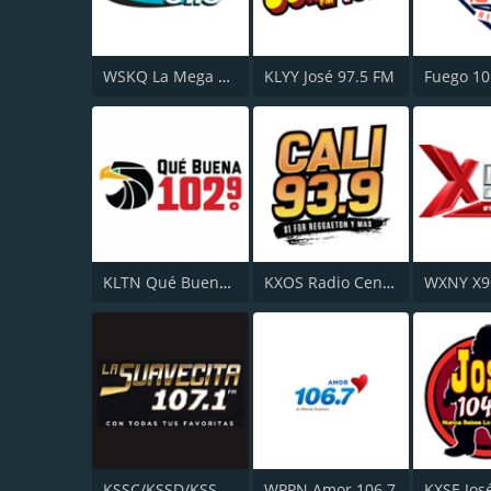
WSKQ La Mega 97.9 FM
KLYY José 97.5 FM
Fuego 10
KLTN Qué Buena 102.9 FM
KXOS Radio Centro 93.9 FM
WXNY X9
KSSC/KSSD/KSSE La Suavecita 107.1 FM
WPPN Amor 106.7