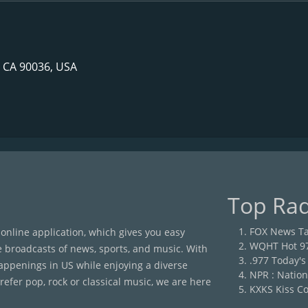
, CA 90036, USA
Top Rad
FOX News Ta
 online application, which gives you easy
WQHT Hot 9
e broadcasts of news, sports, and music. With
.977 Today's
happenings in US while enjoying a diverse
NPR : Nation
efer pop, rock or classical music, we are here
KXKS Kiss Co