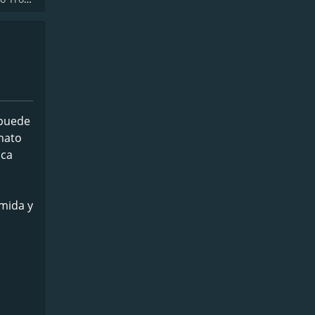
 puede
rmato
ica
rmida y