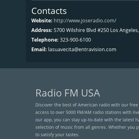
Contacts
Website:
http://www.joseradio.com/
Address:
5700 Wilshire Blvd #250 Los Angeles
Telephone:
323-900-6100
Email:
lasuavecita@entravision.com
Radio FM USA
Discover the best of American radio with our free
access to over 5000 FM/AM radio stations with liv
our app, you can stay up-to-date with the latest 
selection of music from all genres. Whether you pr
to satisfy your tastes.