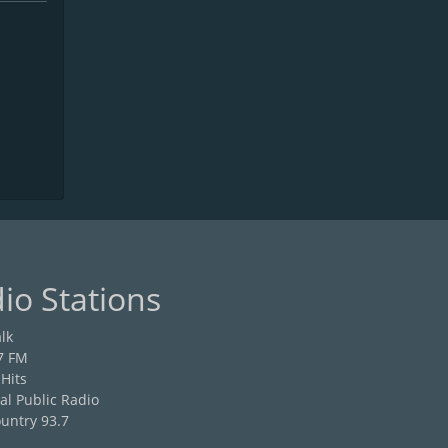
io Stations
lk
7 FM
 Hits
al Public Radio
untry 93.7