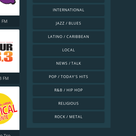
INTERNATIONAL
3 FM
JAZZ / BLUES
LATINO / CARIBBEAN
LOCAL
NEWS / TALK
POP / TODAY'S HITS
3 FM
R&B / HIP HOP
RELIGIOUS
ROCK / METAL
KGLA Radio Tropical Caliente 1540 AM