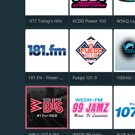
.977 Today's Hits
KCDD Power 103
181.fm - Power 181 (Top 40)
Fuego 101.9
100Hitz -
WBLS 107.5 FM
WEDR 99 Jamz