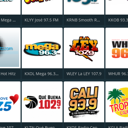
WSKQ La Mega 97.9 FM
KLYY José 97.5 FM
KRNB Smooth R&B 105.7 FM
KKOB 93.
 Hot Hitz
KXOL Mega 96.3 FM
WLEY La LEY 107.9
WHUR 96.
KLVE K-Love 107.5 FM
KLTN Qué Buena 102.9 FM
KXOS Radio Centro 93.9 FM